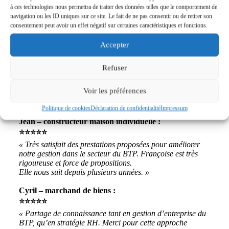
à ces technologies nous permettra de traiter des données telles que le comportement de
⭐⭐⭐⭐⭐
navigation ou les ID uniques sur ce site. Le fait de ne pas consentir ou de retirer son
« J’étais en pleine réflexion sur mon positionnement et je
consentement peut avoir un effet négatif sur certaines caractéristiques et fonctions.
ne savais plus où j’en étais ni comment avancer. Françoise
a su m’aider à définir des objectifs clairs, concrets et
Accepter
réalistes tout en contournant habilement mes stratégies
d’évitement. Je suis ressorti avec une feuille de route claire
et détaillée.
Refuser
Si vous avez besoin de clarté sur votre activité, quel que
soit le sujet, Françoise est la personne à contacter :
Voir les préférences
bienveillante, souriante et extrêmement professionnelle,
elle vous aidera sans nul doute à y voir plus clair. »
Politique de cookies
Déclaration de confidentialité
Impressum
Jean – constructeur maison individuelle :
⭐⭐⭐⭐⭐
« Très satisfait des prestations proposées pour améliorer
notre gestion dans le secteur du BTP. Françoise est très
rigoureuse et force de propositions.
Elle nous suit depuis plusieurs années. »
Cyril – marchand de biens :
⭐⭐⭐⭐⭐
« Partage de connaissance tant en gestion d’entreprise du
BTP, qu’en stratégie RH. Merci pour cette approche