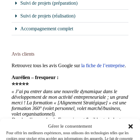
Suivi de projets (préparation)
Suivi de projets (réalisation)
Accompagnement complet
Avis clients
Retrouvez tous les avis Google sur
la fiche de l’entreprise
.
Aurélien – fresqueur :
⭐⭐⭐⭐⭐
« J’ai pu entrer dans une nouvelle dynamique
dans le
développement de mon activité entrepreneuriale ; u
n grand
merci ! La formation « [Alignement Stratégique] » est une
formation 360° (volet personnel, volet marché/business,
volet organisationnel).
De plus, l’approche de Françoise est flexible et s’adapte en
fonction de nos besoins du moment
. »
Gérer le consentement
Pour offrir les meilleures expériences, nous utilisons des technologies telles que les
Alyz – médiation LGBTQIA+ :
cookies pour stocker et/ou accéder aux informations des appareils. Le fait de consentir