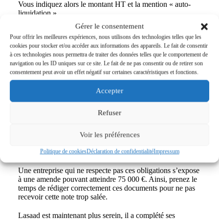
Vous indiquez alors le montant HT et la mention « auto-
liquidation ».
Gérer le consentement
Pour offrir les meilleures expériences, nous utilisons des technologies telles que les
cookies pour stocker et/ou accéder aux informations des appareils. Le fait de consentir
à ces technologies nous permettra de traiter des données telles que le comportement de
navigation ou les ID uniques sur ce site. Le fait de ne pas consentir ou de retirer son
Synthèse
consentement peut avoir un effet négatif sur certaines caractéristiques et fonctions.
Une facture à chaque transaction.
Accepter
Un
modèle avec toutes les informations
à compléter et
enregistrer dès la livraison.
Refuser
C’est un document important et
obligatoire
pour la gestion
et le développement de votre activité professionnelle. Les
Voir les préférences
factures ont plusieurs fonctions : juridique, commerciale,
comptable et fiscale.
Politique de cookies
Déclaration de confidentialité
Impressum
Une entreprise qui ne respecte pas ces obligations s’expose
à une amende pouvant atteindre 75 000 €. Ainsi, prenez le
temps de rédiger correctement ces documents pour ne pas
recevoir cette note trop salée.
Lasaad est maintenant plus serein, il a complété ses