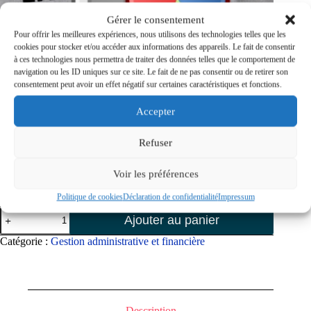
Gérer le consentement
Pour offrir les meilleures expériences, nous utilisons des technologies telles que les
cookies pour stocker et/ou accéder aux informations des appareils. Le fait de consentir
à ces technologies nous permettra de traiter des données telles que le comportement de
navigation ou les ID uniques sur ce site. Le fait de ne pas consentir ou de retirer son
consentement peut avoir un effet négatif sur certaines caractéristiques et fonctions.
Accepter
0,00
€
Refuser
Modèle livre des recettes – mentions obligatoires – suivi
Voir les préférences
facturation
Politique de cookies
Déclaration de confidentialité
Impressum
quantité
Ajouter au panier
de
Modèle
Catégorie :
Gestion administrative et financière
livre
des
recettes
Description