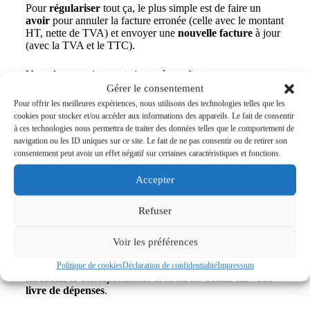
Pour
régulariser
tout ça, le plus simple est de faire un
avoir
pour annuler la facture erronée (celle avec le montant
HT, nette de TVA) et envoyer une
nouvelle facture
à jour
(avec la TVA et le TTC).
Vous devez maintenant ajouter à vos factures ces
informations ainsi que le
numéro de TVA
Gérer le consentement
intracommunautaire
. Vous pouvez récupérer cette
Pour offrir les meilleures expériences, nous utilisons des technologies telles que les
référence auprès du
SIE
(Service Impôt des Entreprise)
cookies pour stocker et/ou accéder aux informations des appareils. Le fait de consentir
auquel vous êtes rattaché.
à ces technologies nous permettra de traiter des données telles que le comportement de
navigation ou les ID uniques sur ce site. Le fait de ne pas consentir ou de retirer son
consentement peut avoir un effet négatif sur certaines caractéristiques et fonctions.
Accepter
Refuser
Déclaration de TVA
Vous êtes maintenant assujetti à la TVA.
Voir les préférences
Cela signifie que vous pouvez également déduire la TVA
que vous payez sur vos
achats
. Pour cela, conservez bien
Politique de cookies
Déclaration de confidentialité
Impressum
les
factures
correspondantes et notez les détails sur votre
livre de dépenses
.